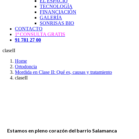
EL ESPACIO
TECNOLOGÍA
FINANCIACIÓN
GALERÍA
SONRISAS BIO
CONTACTO
1ª CONSULTA GRATIS
91 781 27 00
claseII
Home
Ortodoncia
Mordida en Clase II: Qué es, causas y tratamiento
claseII
Estamos en pleno corazón del barrio Salamanca